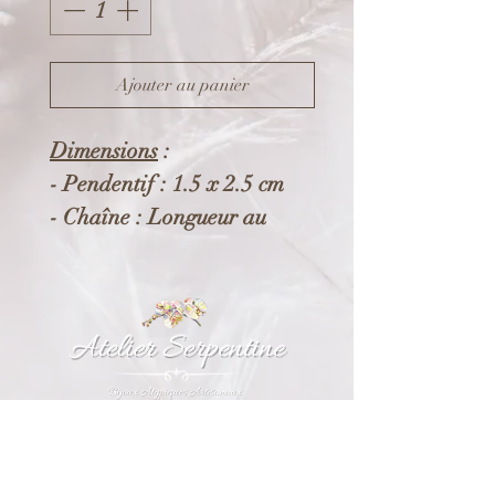
Ajouter au panier
Dimensions
:
- Pendentif : 1.5 x 2.5 cm
- Chaîne : Longueur au
choix
Composition
:
- Pendentif en Zamac *
- Chaine en acier
inoxydable
. Ce bijou (non conçu par
Informations