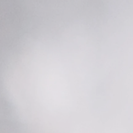
mmation responsable des
es premières.
Ne pas
ndre
: Le Zamac avec
nt Tibétain (métal non
ux) qui lui, contient du
 de l'arsenic, et du nickel,
 pour la santé !
bijou sera présenté dans un
ballage !