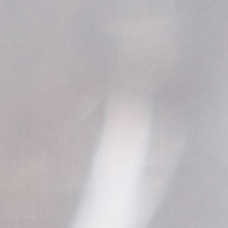
conso
matièr
confo
l'Arge
précie
plomb,
nocifs
Votre 
bel em