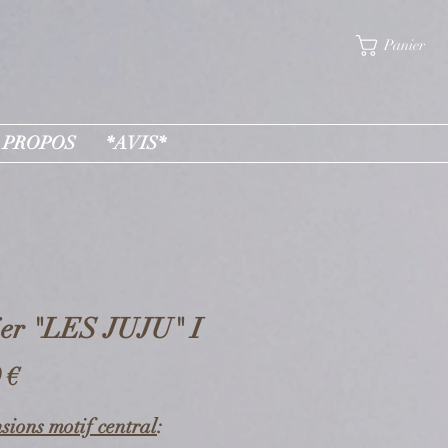
Panier
 PROPOS
*AVIS*
ier "LES JUJU" I
Prix
 €
ions motif central
: