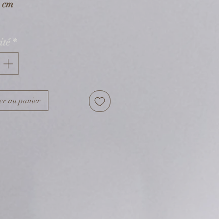
8 cm
e cou
:
ité
*
m
sition
:
ne et mousqueton en acier
er au panier
dable
ents en alliage écologique
yclable (*).
e et cabochon en verre.
 Zamac est un alliage 100
clable sans perte de
é, contribuant ainsi à une