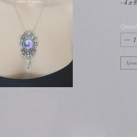
- 4 x 
Tour d
Quant
- 45 c
Compo
- Chai
Ajout
inoxy
- Elém
et rec
- Perl
(*) Le
% recy
qualit