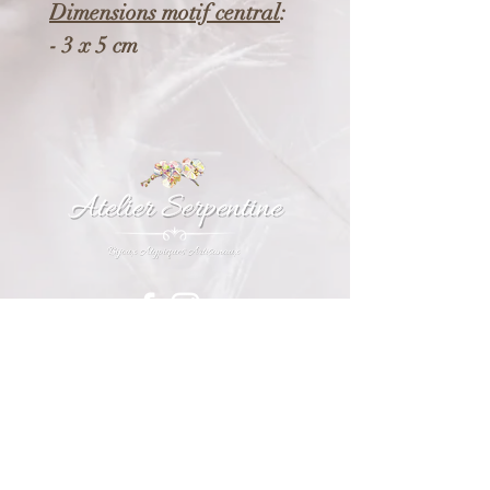
Dimensions motif central
:
- 3 x 5 cm
Tour de cou
:
- 45 cm
Composition
:
- Chaine et mousqueton en
acier inoxydable
- Eléments en alliage
écologique et recyclable (*).
Informations
- Perle d'eau douce.
Conditions Générales de Vente
Foire aux questions
Mentions Légales
(*) Le Zamac est un alliage
Agenda
100 % recyclable
sans perte
A propos