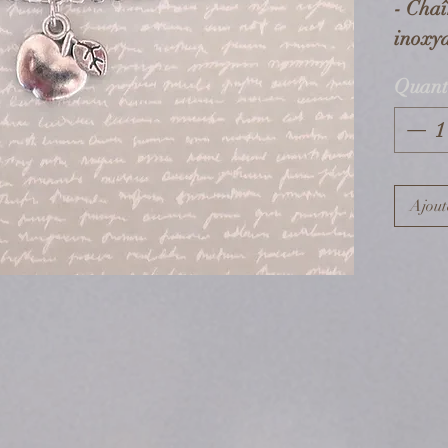
- Chaî
inoxy
- Brel
Quant
en mét
Dimen
- Chaî
Ajout
de rég
- Brel