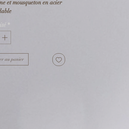
ne et mousqueton en acier
dable
oque et chaîne de réglage
ité
*
al argenté
sions
:
ne: 16 cm + 5 cm de chaîne
er au panier
lage
oque: 1 cm x 1 cm