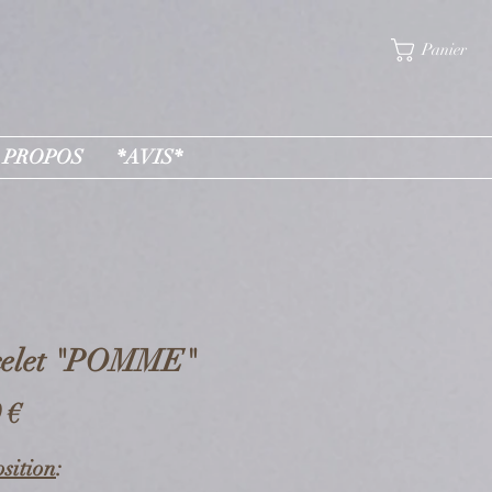
Panier
 PROPOS
*AVIS*
celet "POMME"
Prix
 €
sition
: