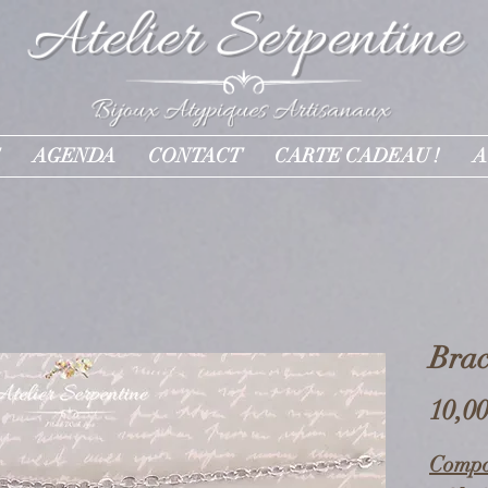
AGENDA
CONTACT
CARTE CADEAU !
A
Bra
10,00
Compo