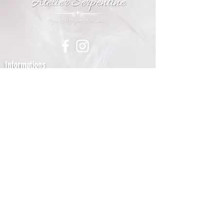
Dimensions
:
- Chaîne: 16 cm + 5 cm de
chaîne de réglage
- Breloque: 1.4 cm x 1.2 cm
Informations
Conditions Générales de Vente
Foire aux questions
Mentions Légales
Agenda
A propos
Contactez-nous
39 Rte de Tournebride
49 123 Ingrandes-Le Fresne S/Loire
06.61.24.61.26
atelierserpentine1@gmail.com