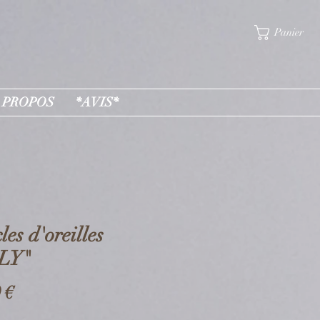
Panier
 PROPOS
*AVIS*
les d'oreilles
LY"
Prix
 €