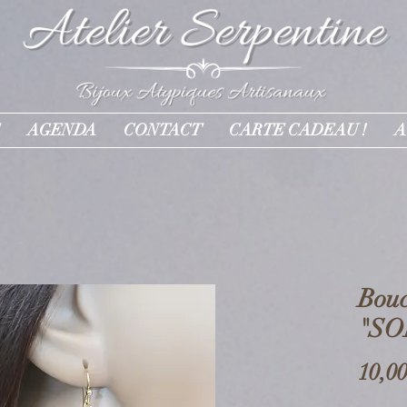
AGENDA
CONTACT
CARTE CADEAU !
A
Bouc
"SO
10,00