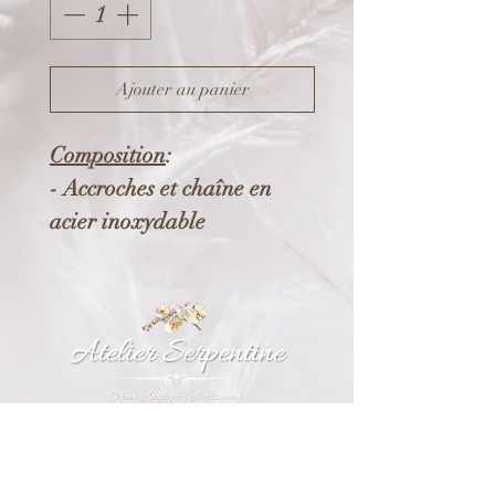
Ajouter au panier
Composition
:
- Accroches et chaîne en
acier inoxydable
- Perles en verre
Dimensions
:
- 0.8 x 5.7 cm
Vos boucles d'oreilles seront
présentés dans un bel
emballage !