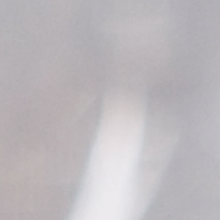
*Le Za
recycl
contri
conso
matiè
Ne pa
l'Arge
précie
plomb,
nocifs