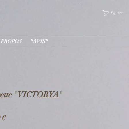
Panier
 PROPOS
*AVIS*
rette "VICTORYA"
Prix
 €