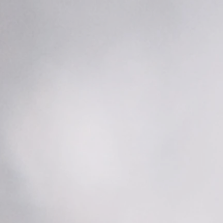
mac est un alliage
100 %
able sans perte de qualité
,
buant ainsi à une
mmation responsable des
res premières.
s confondre
:
Le Zamac et
nt Tibétain (métal non
ux) qui lui, contient du
 de l'arsenic, et du nickel,
 pour la santé !