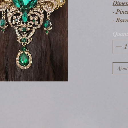
Dimen
- Pinc
- Barr
Quant
Compo
- Elém
alliag
*.
Ajout
- Pier
- Pinc
Infor
- Tous
sur la