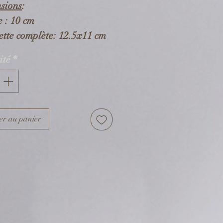
sions
:
e : 10 cm
ette complète: 12.5x11 cm
ité
*
sition
:
ents en acier doré et
e écologique et recyclable
er au panier
res en verre.
e en acier inoxydable.
mations complémentaires
:
 les éléments sont rivetés
 pince.