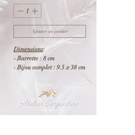
Ajouter au panier
Dimensions
:
- Barrette : 8 cm
- Bijou complet : 9.5 x 38 cm
Composition
:
-Pince en acier inoxydable.
- Eléments en acier et
alliage écologique et
recyclable (*).
- Pampille en verre.