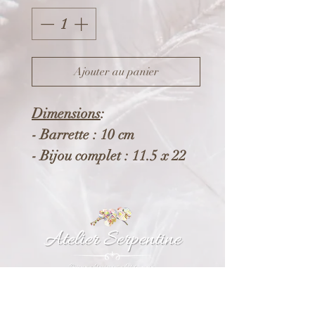
Ajouter au panier
Dimensions
:
- Barrette : 10 cm
- Bijou complet : 11.5 x 22
cm
Composition
:
- Pince en acier inoxydable.
- Eléments en acier et
alliage écologique et
recyclable (*).