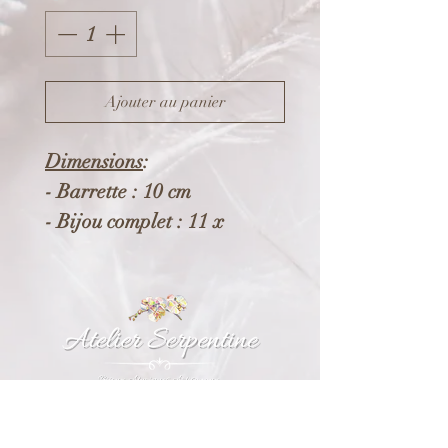
Ajouter au panier
Dimensions
:
- Barrette : 10 cm
- Bijou complet : 11 x
38.5 cm
Composition
:
- Pince en acier inoxydable.
- Eléments en acier et
alliage écologique et
recyclable (*).