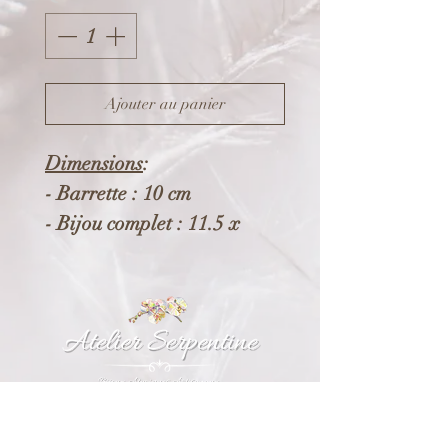
Ajouter au panier
Dimensions
:
- Barrette : 10 cm
- Bijou complet : 11.5 x
33.5 cm
Composition
:
- Pince en acier inoxydable.
- Eléments en acier et
alliage écologique et
recyclable (*).